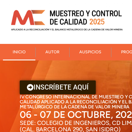
INICIO
AUTOR
AUSPICIOS
PRO
INSCRÍBETE AQUÍ
IV CONGRESO INTERNACIONAL DE MUESTREO Y 
CALIDAD APLICADO A LA RECONCILIACIÓN Y EL 
METALÚRGICO DE LA CADENA DE VALOR MINERA
06 - 07 DE OCTUBRE, 20
SEDE: COLEGIO DE INGENIEROS, CD LI
(CAL. BARCELONA 290, SAN ISIDRO)