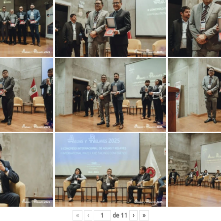
«
‹
de
11
›
»